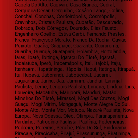
Capela Do Alto, Capivari, Casa Branca, Cedral,
Cerqueira César, Cerquilho, Cesário Lange, Colina,
Conchal, Conchas, Cordeirópolis, Cosmópolis,
Cravinhos, Cristais Paulista, Cubatão, Descalvado,
Dobrada, Dois Córregos, Dourado, Elias Fausto,
Engenheiro Coelho, Estiva Gerbi, Fernando Prestes,
Franca, Francisco Morato, Franco Da Rocha, Gavião
Peixoto, Guaíra, Guapiaçu, Guarantã, Guararema,
Guariba, Guarujá, Guatapará, Holambra, Hortolândia,
Iaras, Ibaté, Ibitinga, Igaraçu Do Tietê, Igaratá,
Indaiatuba, Iperó, Iracemápolis, Itaí, Itajobi, Itaju,
Itanhaém, Itapetininga, Itápolis, Itapuí, Itatinga, Itirapuã,
Itu, Itupeva, Jaborandi, Jaboticabal, Jacareí,
Jaguariúna, Jarinu, Jaú, Jumirim, Jundiaí, Laranjal
Paulista, Leme, Lençóis Paulista, Limeira, Lindoia, Lins,
Louveira, Macatuba, Mairiporã, Manduri, Matão,
Mineiros Do Tietê, Mirassol, Mogi Das Cruzes, Mogi
Guaçu, Mogi Mirim, Mongaguá, Monte Alegre Do Sul,
Monte Alto, Monte Mor, Motuca, Nazaré Paulista, Nova
Europa, Nova Odessa, Óleo, Olímpia, Paranapanema,
Pardinho, Patrocínio Paulista, Paulínia, Pederneiras,
Pedreira, Pereiras, Peruíbe, Pilar Do Sul, Pindorama,
Piracaia, Piracicaba, Pirajuí, Pirassununga, Piratininga,