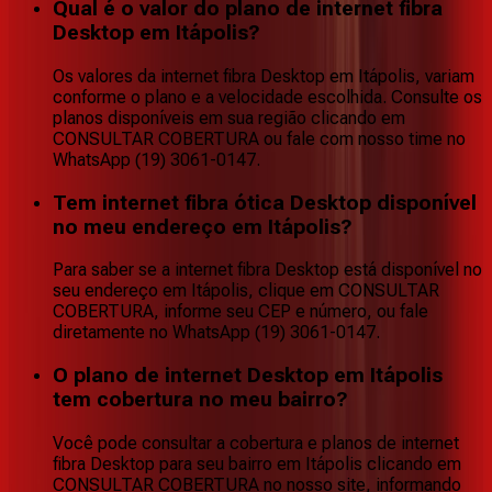
Qual é o valor do plano de internet fibra
Desktop em Itápolis?
Os valores da internet fibra Desktop em Itápolis, variam
conforme o plano e a velocidade escolhida. Consulte os
planos disponíveis em sua região clicando em
CONSULTAR COBERTURA ou fale com nosso time no
WhatsApp (19) 3061-0147.
Tem internet fibra ótica Desktop disponível
no meu endereço em Itápolis?
Para saber se a internet fibra Desktop está disponível no
seu endereço em Itápolis, clique em CONSULTAR
COBERTURA, informe seu CEP e número, ou fale
diretamente no WhatsApp (19) 3061-0147.
O plano de internet Desktop em Itápolis
tem cobertura no meu bairro?
Você pode consultar a cobertura e planos de internet
fibra Desktop para seu bairro em Itápolis clicando em
CONSULTAR COBERTURA no nosso site, informando