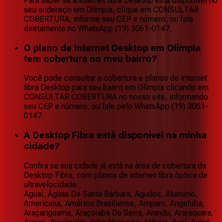
Para saber se a internet fibra Desktop está disponível no
seu endereço em Olímpia, clique em CONSULTAR
COBERTURA, informe seu CEP e número, ou fale
diretamente no WhatsApp (19) 3061-0147.
O plano de internet Desktop em Olímpia
tem cobertura no meu bairro?
Você pode consultar a cobertura e planos de internet
fibra Desktop para seu bairro em Olímpia clicando em
CONSULTAR COBERTURA no nosso site, informando
seu CEP e número, ou fale pelo WhatsApp (19) 3061-
0147.
A Desktop Fibra está disponível na minha
cidade?
Confira se sua cidade já está na área de cobertura da
Desktop Fibra, com planos de internet fibra óptica de
ultravelocidade:
Aguaí, Águas De Santa Bárbara, Agudos, Alumínio,
Americana, Américo Brasiliense, Amparo, Angatuba,
Araçariguama, Araçoiaba Da Serra, Arandu, Araraquara,