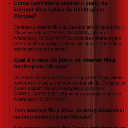
Como contratar e assinar o plano de
internet fibra óptica da Desktop em
Olímpia?
Contratar a internet fibra da Desktop em Olímpia é fácil!
Clique no botão CONTRATAR AGORA, fale no
WhatsApp (19) 3061-0147 ou consulte cobertura pelo
CEP. Escolha seu plano e ative sua internet 100% fibra
óptica em poucos minutos.
Qual é o valor do plano de internet fibra
Desktop em Olímpia?
Os valores da internet fibra Desktop em Olímpia, variam
conforme o plano e a velocidade escolhida. Consulte os
planos disponíveis em sua região clicando em
CONSULTAR COBERTURA ou fale com nosso time no
WhatsApp (19) 3061-0147.
Tem internet fibra ótica Desktop disponível
no meu endereço em Olímpia?