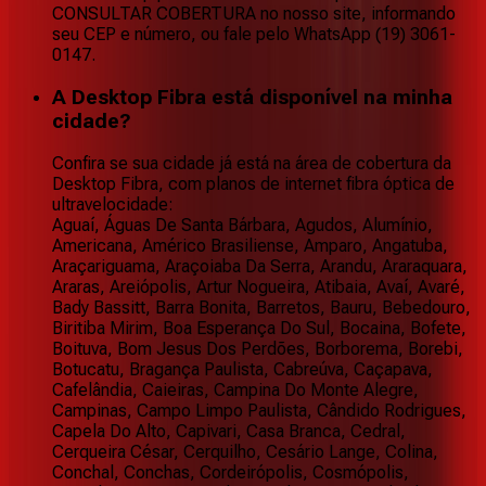
CONSULTAR COBERTURA no nosso site, informando
seu CEP e número, ou fale pelo WhatsApp (19) 3061-
0147.
A Desktop Fibra está disponível na minha
cidade?
Confira se sua cidade já está na área de cobertura da
Desktop Fibra, com planos de internet fibra óptica de
ultravelocidade:
Aguaí, Águas De Santa Bárbara, Agudos, Alumínio,
Americana, Américo Brasiliense, Amparo, Angatuba,
Araçariguama, Araçoiaba Da Serra, Arandu, Araraquara,
Araras, Areiópolis, Artur Nogueira, Atibaia, Avaí, Avaré,
Bady Bassitt, Barra Bonita, Barretos, Bauru, Bebedouro,
Biritiba Mirim, Boa Esperança Do Sul, Bocaina, Bofete,
Boituva, Bom Jesus Dos Perdões, Borborema, Borebi,
Botucatu, Bragança Paulista, Cabreúva, Caçapava,
Cafelândia, Caieiras, Campina Do Monte Alegre,
Campinas, Campo Limpo Paulista, Cândido Rodrigues,
Capela Do Alto, Capivari, Casa Branca, Cedral,
Cerqueira César, Cerquilho, Cesário Lange, Colina,
Conchal, Conchas, Cordeirópolis, Cosmópolis,