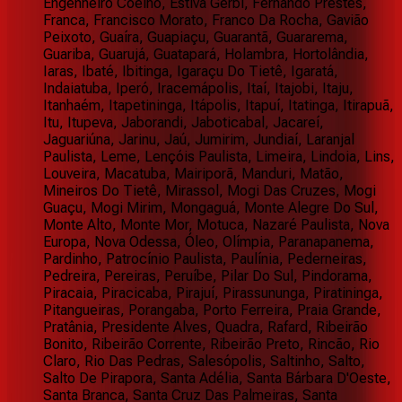
Engenheiro Coelho, Estiva Gerbi, Fernando Prestes,
Franca, Francisco Morato, Franco Da Rocha, Gavião
Peixoto, Guaíra, Guapiaçu, Guarantã, Guararema,
Guariba, Guarujá, Guatapará, Holambra, Hortolândia,
Iaras, Ibaté, Ibitinga, Igaraçu Do Tietê, Igaratá,
Indaiatuba, Iperó, Iracemápolis, Itaí, Itajobi, Itaju,
Itanhaém, Itapetininga, Itápolis, Itapuí, Itatinga, Itirapuã,
Itu, Itupeva, Jaborandi, Jaboticabal, Jacareí,
Jaguariúna, Jarinu, Jaú, Jumirim, Jundiaí, Laranjal
Paulista, Leme, Lençóis Paulista, Limeira, Lindoia, Lins,
Louveira, Macatuba, Mairiporã, Manduri, Matão,
Mineiros Do Tietê, Mirassol, Mogi Das Cruzes, Mogi
Guaçu, Mogi Mirim, Mongaguá, Monte Alegre Do Sul,
Monte Alto, Monte Mor, Motuca, Nazaré Paulista, Nova
Europa, Nova Odessa, Óleo, Olímpia, Paranapanema,
Pardinho, Patrocínio Paulista, Paulínia, Pederneiras,
Pedreira, Pereiras, Peruíbe, Pilar Do Sul, Pindorama,
Piracaia, Piracicaba, Pirajuí, Pirassununga, Piratininga,
Pitangueiras, Porangaba, Porto Ferreira, Praia Grande,
Pratânia, Presidente Alves, Quadra, Rafard, Ribeirão
Bonito, Ribeirão Corrente, Ribeirão Preto, Rincão, Rio
Claro, Rio Das Pedras, Salesópolis, Saltinho, Salto,
Salto De Pirapora, Santa Adélia, Santa Bárbara D'Oeste,
Santa Branca, Santa Cruz Das Palmeiras, Santa