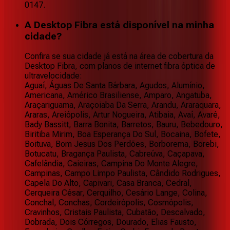
0147.
A Desktop Fibra está disponível na minha
cidade?
Confira se sua cidade já está na área de cobertura da
Desktop Fibra, com planos de internet fibra óptica de
ultravelocidade:
Aguaí, Águas De Santa Bárbara, Agudos, Alumínio,
Americana, Américo Brasiliense, Amparo, Angatuba,
Araçariguama, Araçoiaba Da Serra, Arandu, Araraquara,
Araras, Areiópolis, Artur Nogueira, Atibaia, Avaí, Avaré,
Bady Bassitt, Barra Bonita, Barretos, Bauru, Bebedouro,
Biritiba Mirim, Boa Esperança Do Sul, Bocaina, Bofete,
Boituva, Bom Jesus Dos Perdões, Borborema, Borebi,
Botucatu, Bragança Paulista, Cabreúva, Caçapava,
Cafelândia, Caieiras, Campina Do Monte Alegre,
Campinas, Campo Limpo Paulista, Cândido Rodrigues,
Capela Do Alto, Capivari, Casa Branca, Cedral,
Cerqueira César, Cerquilho, Cesário Lange, Colina,
Conchal, Conchas, Cordeirópolis, Cosmópolis,
Cravinhos, Cristais Paulista, Cubatão, Descalvado,
Dobrada, Dois Córregos, Dourado, Elias Fausto,