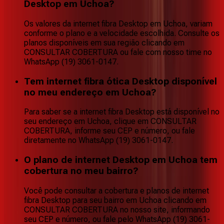
Desktop em Uchoa?
Os valores da internet fibra Desktop em Uchoa, variam
conforme o plano e a velocidade escolhida. Consulte os
planos disponíveis em sua região clicando em
CONSULTAR COBERTURA ou fale com nosso time no
WhatsApp (19) 3061-0147.
Tem internet fibra ótica Desktop disponível
no meu endereço em Uchoa?
Para saber se a internet fibra Desktop está disponível no
seu endereço em Uchoa, clique em CONSULTAR
COBERTURA, informe seu CEP e número, ou fale
diretamente no WhatsApp (19) 3061-0147.
O plano de internet Desktop em Uchoa tem
cobertura no meu bairro?
Você pode consultar a cobertura e planos de internet
fibra Desktop para seu bairro em Uchoa clicando em
CONSULTAR COBERTURA no nosso site, informando
seu CEP e número, ou fale pelo WhatsApp (19) 3061-