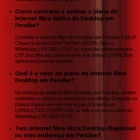
Como contratar e assinar o plano de
internet fibra óptica da Desktop em
Peruíbe?
Contratar a internet fibra da Desktop em Peruíbe é fácil!
Clique no botão CONTRATAR AGORA, fale no
WhatsApp (19) 3061-0147 ou consulte cobertura pelo
CEP. Escolha seu plano e ative sua internet 100% fibra
óptica em poucos minutos.
Qual é o valor do plano de internet fibra
Desktop em Peruíbe?
Os valores da internet fibra Desktop em Peruíbe, variam
conforme o plano e a velocidade escolhida. Consulte os
planos disponíveis em sua região clicando em
CONSULTAR COBERTURA ou fale com nosso time no
WhatsApp (19) 3061-0147.
Tem internet fibra ótica Desktop disponível
no meu endereço em Peruíbe?