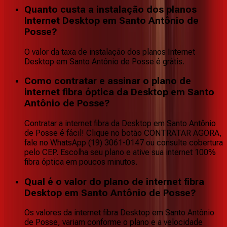
Quanto custa a instalação dos planos
Internet Desktop em Santo Antônio de
Posse?
O valor da taxa de instalação dos planos Internet
Desktop em Santo Antônio de Posse é grátis.
Como contratar e assinar o plano de
internet fibra óptica da Desktop em Santo
Antônio de Posse?
Contratar a internet fibra da Desktop em Santo Antônio
de Posse é fácil! Clique no botão CONTRATAR AGORA,
fale no WhatsApp (19) 3061-0147 ou consulte cobertura
pelo CEP. Escolha seu plano e ative sua internet 100%
fibra óptica em poucos minutos.
Qual é o valor do plano de internet fibra
Desktop em Santo Antônio de Posse?
Os valores da internet fibra Desktop em Santo Antônio
de Posse, variam conforme o plano e a velocidade