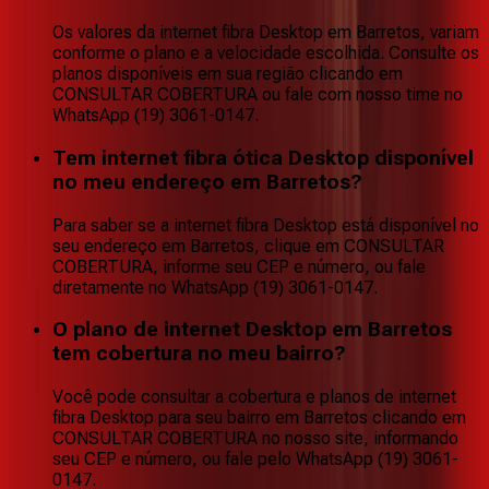
Os valores da internet fibra Desktop em Barretos, variam
conforme o plano e a velocidade escolhida. Consulte os
planos disponíveis em sua região clicando em
CONSULTAR COBERTURA ou fale com nosso time no
WhatsApp (19) 3061-0147.
Tem internet fibra ótica Desktop disponível
no meu endereço em Barretos?
Para saber se a internet fibra Desktop está disponível no
seu endereço em Barretos, clique em CONSULTAR
COBERTURA, informe seu CEP e número, ou fale
diretamente no WhatsApp (19) 3061-0147.
O plano de internet Desktop em Barretos
tem cobertura no meu bairro?
Você pode consultar a cobertura e planos de internet
fibra Desktop para seu bairro em Barretos clicando em
CONSULTAR COBERTURA no nosso site, informando
seu CEP e número, ou fale pelo WhatsApp (19) 3061-
0147.