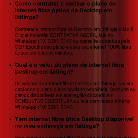
Como contratar e assinar o plano de
internet fibra óptica da Desktop em
Ibitinga?
Contratar a internet fibra da Desktop em Ibitinga é fácil!
Clique no botão CONTRATAR AGORA, fale no
WhatsApp (19) 3061-0147 ou consulte cobertura pelo
CEP. Escolha seu plano e ative sua internet 100% fibra
óptica em poucos minutos.
Qual é o valor do plano de internet fibra
Desktop em Ibitinga?
Os valores da internet fibra Desktop em Ibitinga, variam
conforme o plano e a velocidade escolhida. Consulte os
planos disponíveis em sua região clicando em
CONSULTAR COBERTURA ou fale com nosso time no
WhatsApp (19) 3061-0147.
Tem internet fibra ótica Desktop disponível
no meu endereço em Ibitinga?